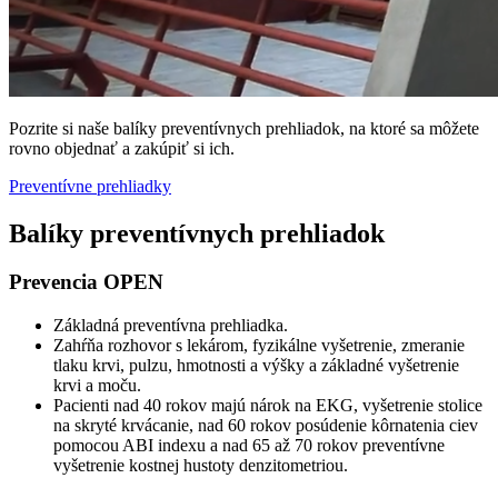
Pozrite si naše balíky preventívnych prehliadok, na ktoré sa môžete
rovno objednať a zakúpiť si ich.
Preventívne prehliadky
Balíky preventívnych prehliadok
Prevencia OPEN
Základná preventívna prehliadka.
Zahŕňa rozhovor s lekárom, fyzikálne vyšetrenie, zmeranie
tlaku krvi, pulzu, hmotnosti a výšky a základné vyšetrenie
krvi a moču.
Pacienti nad 40 rokov majú nárok na EKG, vyšetrenie stolice
na skryté krvácanie, nad 60 rokov posúdenie kôrnatenia ciev
pomocou ABI indexu a nad 65 až 70 rokov preventívne
vyšetrenie kostnej hustoty denzitometriou.