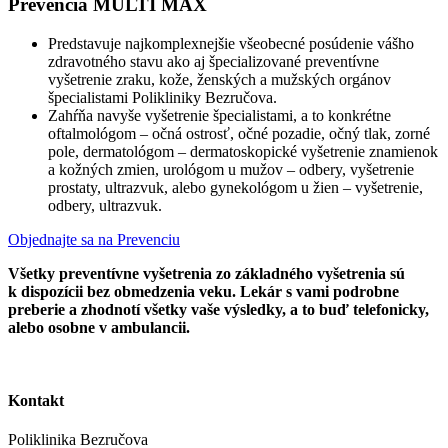
Prevencia MULTI MAX
Predstavuje najkomplexnejšie všeobecné posúdenie vášho
zdravotného stavu ako aj špecializované preventívne
vyšetrenie zraku, kože, ženských a mužských orgánov
špecialistami Polikliniky Bezručova.
Zahŕňa navyše vyšetrenie špecialistami, a to konkrétne
oftalmológom – očná ostrosť, očné pozadie, očný tlak, zorné
pole, dermatológom – dermatoskopické vyšetrenie znamienok
a kožných zmien, urológom u mužov – odbery, vyšetrenie
prostaty, ultrazvuk, alebo gynekológom u žien – vyšetrenie,
odbery, ultrazvuk.
Objednajte sa na Prevenciu
Všetky preventívne vyšetrenia zo základného vyšetrenia sú
k dispozícii bez obmedzenia veku. Lekár s vami podrobne
preberie a zhodnotí všetky vaše výsledky, a to buď telefonicky,
alebo osobne v ambulancii.
Kontakt
Poliklinika Bezručova