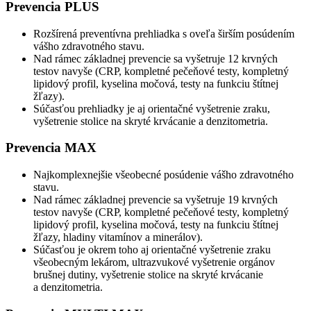
Prevencia PLUS
Rozšírená preventívna prehliadka s oveľa širším posúdením
vášho zdravotného stavu.
Nad rámec základnej prevencie sa vyšetruje 12 krvných
testov navyše (CRP, kompletné pečeňové testy, kompletný
lipidový profil, kyselina močová, testy na funkciu štítnej
žľazy).
Súčasťou prehliadky je aj orientačné vyšetrenie zraku,
vyšetrenie stolice na skryté krvácanie a denzitometria.
Prevencia MAX
Najkomplexnejšie všeobecné posúdenie vášho zdravotného
stavu.
Nad rámec základnej prevencie sa vyšetruje 19 krvných
testov navyše (CRP, kompletné pečeňové testy, kompletný
lipidový profil, kyselina močová, testy na funkciu štítnej
žľazy, hladiny vitamínov a minerálov).
Súčasťou je okrem toho aj orientačné vyšetrenie zraku
všeobecným lekárom, ultrazvukové vyšetrenie orgánov
brušnej dutiny, vyšetrenie stolice na skryté krvácanie
a denzitometria.