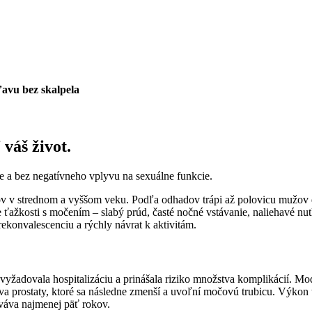
avu bez skalpela
váš život.
ie a bez negatívneho vplyvu na sexuálne funkcie.
žov v strednom a vyššom veku. Podľa odhadov trápi až polovicu mužov 
e ťažkosti s močením – slabý prúd, časté nočné vstávanie, naliehavé 
ekonvalescenciu a rýchly návrat k aktivitám.
i vyžadovala hospitalizáciu a prinášala riziko množstva komplikácií. M
va prostaty, ktoré sa následne zmenší a uvoľní močovú trubicu. Výkon t
rváva najmenej päť rokov.