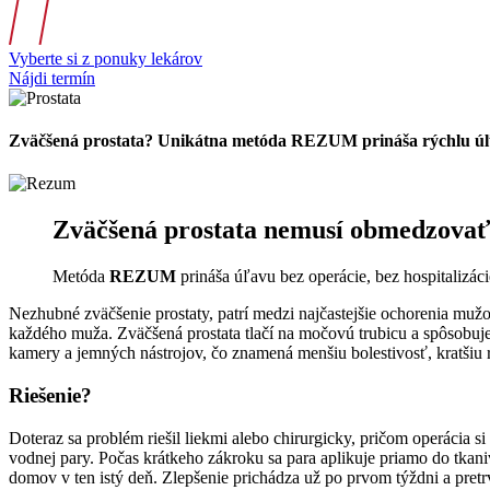
Vyberte si z ponuky lekárov
Nájdi termín
Zväčšená prostata? Unikátna metóda REZUM prináša rýchlu úľ
Zväčšená prostata nemusí obmedzovať 
Metóda
REZUM
prináša úľavu bez operácie, bez hospitalizác
Nezhubné zväčšenie prostaty, patrí medzi najčastejšie ochorenia mu
každého muža. Zväčšená prostata tlačí na močovú trubicu a spôsobuj
kamery a jemných nástrojov, čo znamená menšiu bolestivosť, kratšiu r
Riešenie?
Doteraz sa problém riešil liekmi alebo chirurgicky, pričom operácia s
vodnej pary. Počas krátkeho zákroku sa para aplikuje priamo do tkani
domov v ten istý deň. Zlepšenie prichádza už po prvom týždni a pret