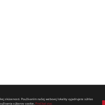
.
kej skúsenosti. Používaním našej webovej lokality vyjadrujete súhlas
oužívania súborov cookie.
Prečítať viac