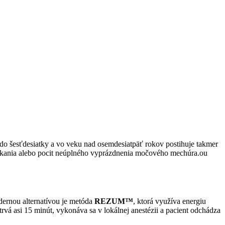
do šesťdesiatky a vo veku nad osemdesiatpäť rokov postihuje takmer
nutkania alebo pocit neúplného vyprázdnenia močového mechúra.ou
odernou alternatívou je metóda
REZUM™
, ktorá využíva energiu
rvá asi 15 minút, vykonáva sa v lokálnej anestézii a pacient odchádza