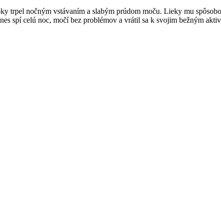
é roky trpel nočným vstávaním a slabým prúdom moču. Lieky mu spôsob
nes spí celú noc, močí bez problémov a vrátil sa k svojim bežným akt