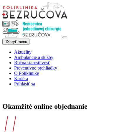
Skočiť
na
hlavný
obsah
Toggle
Skryť menu
navigation
Aktuality
Ambulancie a služby
Main
Ročná starostlivosť
navigation
Preventívne prehliadky
O Poliklinike
Kariéra
Prihlásiť sa
Okamžité online objednanie