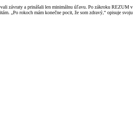
ovali závraty a prinášali len minimálnu úľavu. Po zákroku REZUM v
ivitám. „Po rokoch mám konečne pocit, že som zdravý,“ opisuje svoju