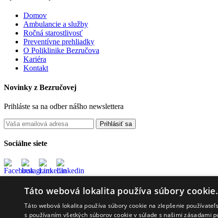
Domov
Ambulancie a služby
Ročná starostlivosť
Preventívne prehliadky
O Poliklinike Bezručova
Kariéra
Kontakt
Novinky z Bezručovej
Prihláste sa na odber nášho newslettera
Prihlásiť sa
Sociálne siete
Táto webová lokalita používa súbory cookie
Google Reviews
4,7
Táto webová lokalita používa súbory cookie na zlepšenie používateľs
s používaním všetkých súborov cookie v súlade s našimi zásadami p