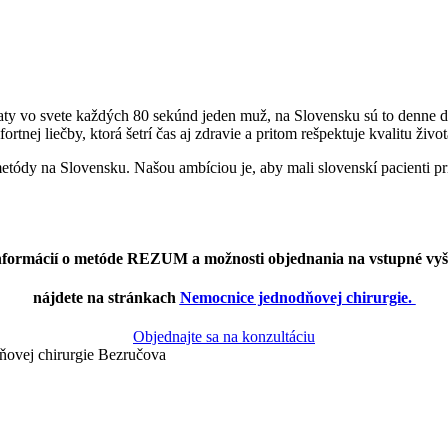
ty vo svete každých 80 sekúnd jeden muž, na Slovensku sú to denne dvaj
ej liečby, ktorá šetrí čas aj zdravie a pritom rešpektuje kvalitu život
etódy na Slovensku. Našou ambíciou je, aby mali slovenskí pacienti 
nformácií o metóde REZUM a možnosti objednania na vstupné vyš
nájdete na stránkach
Nemocnice jednodňovej chirurgie.
Objednajte sa na konzultáciu