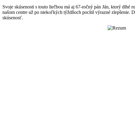
Svoje skúsenosti s touto liečbou má aj 67-ročný pán Ján, ktorý dlh
našom centre už po niekoľkých týždňoch pocítil výrazné zlepšenie. D
skúsenosť.