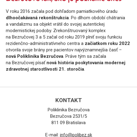
V roku 2016 začala pod dohľadom pamiatkového úradu
dlhoočakávaná rekonštrukcia
. Po dlhom období chátrania
a vandalizmu sa objekt vrátil do svojej autentickej
modernistickej podoby. Zrekonštruovaný komplex
na Bezručovej 3 a 5 začal od roku 2019 plniť svoju funkciu
rezidenčno-administratívneho centra a
začiatkom roku 2022
otvorila svoje brány pre pacientov najvýznamnejšia časť –
nová Poliklinika Bezručova
. Práve tým sa začala
na Bezručovej písať
nová história poskytovania modernej
zdravotnej starostlivosti 21. storočia
.
KONTAKT
Poliklinika Bezručova
Bezručova 2531/5
811 09 Bratislava
E-mail:
info@polibez.sk