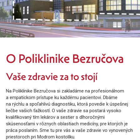
O Poliklinike Bezručova
Vaše zdravie
za to stojí
Na Poliklinike Bezručova si zakladáme na profesionálnom
a empatickom prístupe ku každému pacientovi. Dbáme
na rýchlu a spoľahlivú diagnostiku, ktorá povedie k úspešnej
liečbe vašich ťažkostí. O vaše zdravie sa postará vysoko
kvalifikovaný tím lekárov a sestier s dlhoročnými
skúsenosťami v rôznych oblastiach medicíny, pre ktorých je
práca poslaním. Sme tu pre vás a vaše zdravie vo vynovených
priestoroch pri Modrom kostolíku.