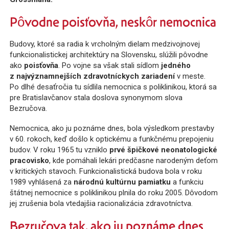
Pôvodne poisťovňa, neskôr nemocnica
Budovy, ktoré sa radia k vrcholným dielam medzivojnovej
funkcionalistickej architektúry na Slovensku, slúžili pôvodne
ako
poisťovňa
. Po vojne sa však stali sídlom
jedného
z najvýznamnejších zdravotníckych zariadení
v meste.
Po dlhé desaťročia tu sídlila nemocnica s poliklinikou, ktorá sa
pre Bratislavčanov stala doslova synonymom slova
Bezručova.
Nemocnica, ako ju poznáme dnes, bola výsledkom prestavby
v 60. rokoch, keď došlo k optickému a funkčnému prepojeniu
budov. V roku 1965 tu vzniklo
prvé špičkové neonatologické
pracovisko
, kde pomáhali lekári predčasne narodeným deťom
v kritických stavoch. Funkcionalistická budova bola v roku
1989 vyhlásená za
národnú kultúrnu pamiatku
a funkciu
štátnej nemocnice s poliklinikou plnila do roku 2005. Dôvodom
jej zrušenia bola vtedajšia racionalizácia zdravotníctva.
Bezručova tak, ako ju poznáme dnes