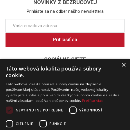
NOVINKY Z BEZRUČOVEJ
Prihláste sa na odber nášho newslettera
Prihlásiť sa
SOCIÁLNE SIETE
×
Táto webová lokalita používa súbory
cookie.
Táto webová lokalita používa súbory cookie na zlepšenie
používateľskej skúsenosti. Používaním našej webovej lokality
vyjadrujete súhlas s používaním všetkých súborov cookie v súlade s
Google Reviews
našimi zásadami používania súborov cookie.
Prečítať viac
4,7
(1536)
NEVYHNUTNE POTREBNÉ
VÝKONNOSŤ
CIELENIE
FUNKCIE