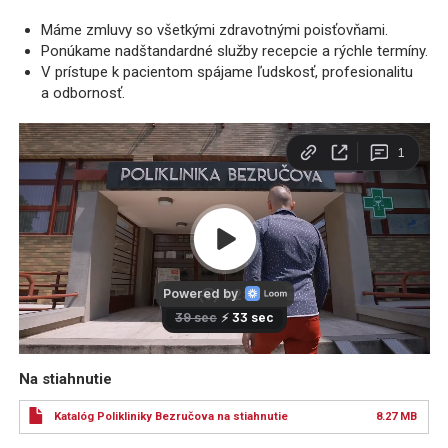
Máme zmluvy so všetkými zdravotnými poisťovňami.
Ponúkame nadštandardné služby recepcie a rýchle termíny.
V prístupe k pacientom spájame ľudskosť, profesionalitu
a odbornosť.
Na stiahnutie
Katalóg Polikliniky Bezručova na stiahnutie
8.27 MB