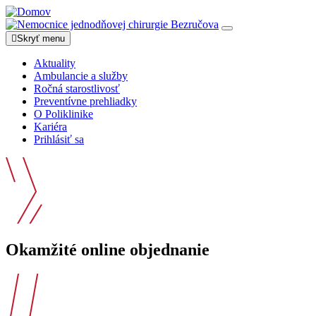
Skočiť
na
Toggle
hlavný
Skryť menu
navigation
obsah
Aktuality
Ambulancie a služby
Main
Ročná starostlivosť
navigation
Preventívne prehliadky
O Poliklinike
Kariéra
Prihlásiť sa
Okamžité online objednanie