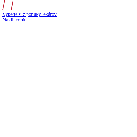
Vyberte si z ponuky lekárov
Nájdi termín