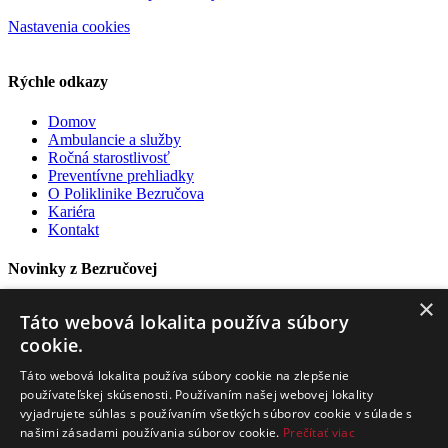
Nastavenia cookies
Rýchle odkazy
Domov
Ambulancie a služby
Ročná starostlivosť
Preventívne prehliadky
O Poliklinike Bezručova
Kariéra
Kontakt
Novinky z Bezručovej
×
Prihláste sa na odber nášho newslettera
Táto webová lokalita používa súbory
cookie.
Prihlásiť sa
Táto webová lokalita používa súbory cookie na zlepšenie
Sociálne siete
používateľskej skúsenosti. Používaním našej webovej lokality
vyjadrujete súhlas s používaním všetkých súborov cookie v súlade s
našimi zásadami používania súborov cookie.
Prečítať viac