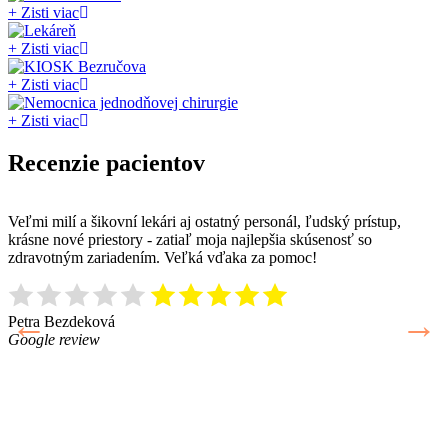
+
Zisti viac
+
Zisti viac
+
Zisti viac
+
Zisti viac
Recenzie pacientov
Veľmi milí a šikovní lekári aj ostatný personál, ľudský prístup,
C
krásne nové priestory - zatiaľ moja najlepšia skúsenosť so
ú
zdravotným zariadením. Veľká vďaka za pomoc!
o
a
o
G
n
Petra Bezdeková
č
Google review
s
u
M
G